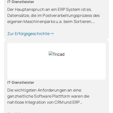
IT-Dienstleister
Der Hauptanspruch an ein ERP System ist es,
Datensätze, die im Postverarbeitungsprozess des
eigenen Maschinenparks u.a. beim Sortieren,
Kuvertieren und Frankieren entstehen, zu
verarbeiten und daraus automatisiert Lieferscheine
Zur Erfolgsgeschichte
und Abrechnungen an die eigenen Kunden zu
erstellen.
IT-Dienstleister
Die wichtigsten Anforderungen an eine
ganzheitliche Software Plattform waren die
nahtlose Integration von CRM und ERP
Funktionalitäten, die Möglichkeit zur Verwaltung