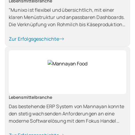
Lebensmittelbranche
"Munixo ist flexibel und übersichtlich, mit einer
klaren Menüstruktur und anpassbaren Dashboards.
Die Verknüpfung von Rohmilch bis Käseproduktion
ist einfach zu verstehen und bietet gute
Auswertungsmöglichkeiten mit gepflegten
Zur Erfolgsgeschichte
Stammdaten."
Lebensmittelbranche
Das bestehende ERP System von Mannayan konnte
den stetig wachsenden Anforderungen an eine
moderne Softwarelösung mit dem Fokus Handel
nicht mehr gerecht werden. Die wichtigsten