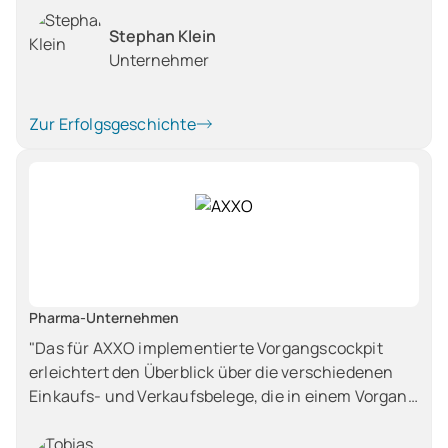
wir unsere Reports, Masken und Ansichten auf die
Stephan Klein
Bedürfnisse der einzelnen Abteilungen selbst
Unternehmer
anpassen können. Jetzt sind wir in der Lage unsere
hochkomplexen Wartungsverträge übersichtlich
darzustellen und jederzeit auszuwerten."
Zur Erfolgsgeschichte
Pharma-Unternehmen
"Das für AXXO implementierte Vorgangscockpit
erleichtert den Überblick über die verschiedenen
Einkaufs- und Verkaufsbelege, die in einem Vorgang
zusammengefasst sind. Das Design der Dashboards
in Verbindung mit der freien