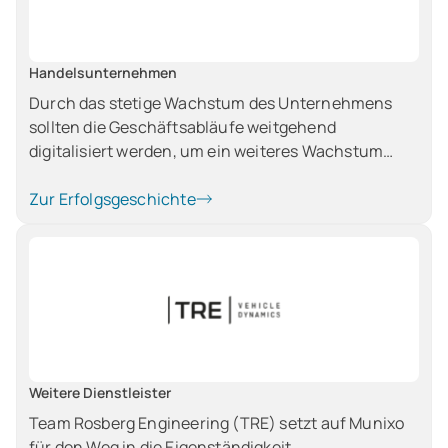
Handelsunternehmen
Durch das stetige Wachstum des Unternehmens
sollten die Geschäftsabläufe weitgehend
digitalisiert werden, um ein weiteres Wachstum
ohne zusätzlichen Ressourcenbedarf erreichen zu
können. Dabei stand der Fokus auf der Abbildung
Zur Erfolgsgeschichte
der Vielzahl von Artikelvarianten, die je nach
Kundenwunsch individuell zusammengefügt
werden.
Weitere Dienstleister
Team Rosberg Engineering (TRE) setzt auf Munixo
für den Weg in die Eigenständigkeit.