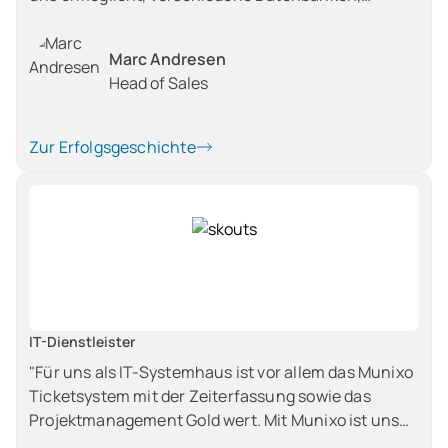
Produkte und Kundendaten zu verwalten und zu
streamlinen. Es bietet uns eine umfassende
Marc Andresen
Übersicht über all unsere Geschäftsaktivitäten,
Head of Sales
sodass wir leicht feststellen können, was wir als
Nächstes tun müssen.”
Zur Erfolgsgeschichte
IT-Dienstleister
"Für uns als IT-Systemhaus ist vor allem das Munixo
Ticketsystem mit der Zeiterfassung sowie das
Projektmanagement Gold wert. Mit Munixo ist uns
ein Werkzeug an die Hand gegeben worden, mit dem