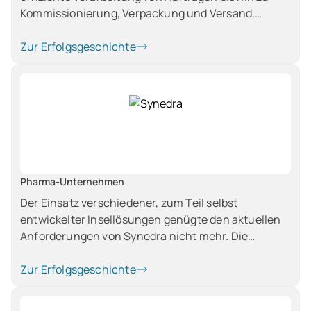
Kommissionierung, Verpackung und Versand.
Sowohl die automatisierte Weitergabe der
Kundenbestellungen als auch die Bearbeitung bei
Zur Erfolgsgeschichte
Sonderfällen sollten abgedeckt werden.
Pharma-Unternehmen
Der Einsatz verschiedener, zum Teil selbst
entwickelter Insellösungen genügte den aktuellen
Anforderungen von Synedra nicht mehr. Die
zentrale Kalkulation und Angebotserstellung war
nun ebenso wichtig wie die Verwaltung von
Zur Erfolgsgeschichte
Wartungsverträgen. Eine Warenwirtschaft mit
Seriennummern und Chargen sowie eine