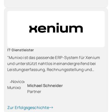
IT-Dienstleister
"Munixo ist das passende ERP-System für Xenium
und unterstützt nahtlos ineinandergreifend bei
Leistungserfassung, Rechnungsstellung und
Dienstreiseabrechnung, während Novicon das
Produkt funktional weiterentwickelt und dabei die
Michael Schneider
Anforderungen von Xenium in den Standard
Partner
integriert."
Zur Erfolgsgeschichte