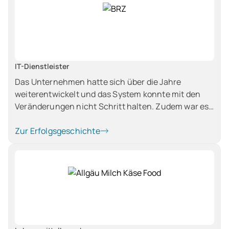
IT-Dienstleister
Das Unternehmen hatte sich über die Jahre
weiterentwickelt und das System konnte mit den
Veränderungen nicht Schritt halten. Zudem war es
benutzerunfreundlich, was die Arbeit mühsam
machte. Da nicht alle relevanten Daten abgebildet
Zur Erfolgsgeschichte
werden konnten, fehlte zudem der Überblick.