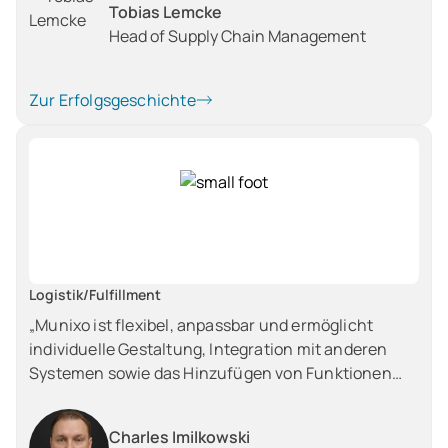
Tobias Lemcke
Gestaltungsmöglichkeit zur Anpassung an die
Head of Supply Chain Management
internen Strukturen gefällt mir an Munxio
besonders gut.”
Zur Erfolgsgeschichte
Logistik/Fulfillment
„Munixo ist flexibel, anpassbar und ermöglicht
individuelle Gestaltung, Integration mit anderen
Systemen sowie das Hinzufügen von Funktionen
und das Eingreifen in die Events des Systems.“
Charles Imilkowski