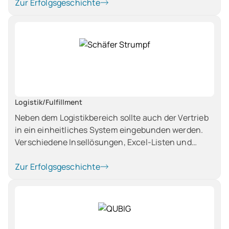
von Support-Anfragen (Ticketsystem), eine
Zur Erfolgsgeschichte
automatisierte Abrechnung von laufenden Service-
Verträgen sowie die Zeitrückmeldung der
Consultants auf Projekte.
Logistik/Fulfillment
Neben dem Logistikbereich sollte auch der Vertrieb
in ein einheitliches System eingebunden werden.
Verschiedene Insellösungen, Excel-Listen und
Netzlaufwerk-Ordnern sollten abgelöst werden. Als
klassischer Händler war eine EDI-Anbindung
Zur Erfolgsgeschichte
Grundvoraussetzung.