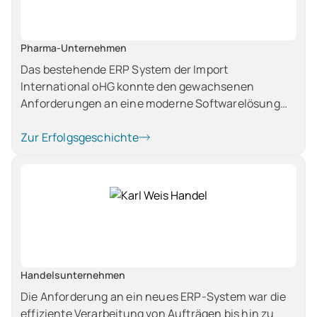
Pharma-Unternehmen
Das bestehende ERP System der Import
International oHG konnte den gewachsenen
Anforderungen an eine moderne Softwarelösung
mit Fokus auf Chargenverwaltung,
Nachvollziehbarkeit und Rückverfolgung von
Zur Erfolgsgeschichte
Arzneimittel und Sendungen nicht mehr
standhalten. Ebenso kam das alte System aufgrund
von mittlerweile über 100.00 Artikeln an seine
Grenzen.
Handelsunternehmen
Die Anforderung an ein neues ERP-System war die
effiziente Verarbeitung von Aufträgen bis hin zu