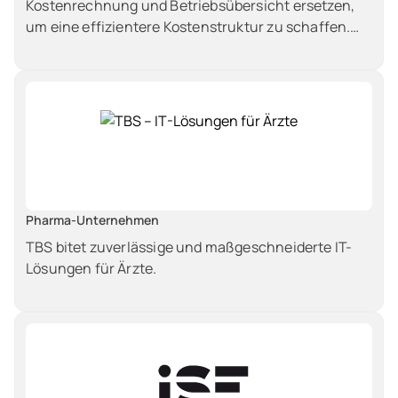
Kostenrechnung und Betriebsübersicht ersetzen,
um eine effizientere Kostenstruktur zu schaffen.
Die Kostenrechnung soll auf Ist-Mengen und Ist-
Kosten basieren, wobei die Mengenerfassung direkt
in der Produktion erfolgen soll. Zudem soll die
bisherige Excel-Landschaft abgelöst und die
Mengenerfassung aus der Leitwarte und den
Labordaten integriert werden, um Prozesse zu
optimieren, manuelle Aufwände zu reduzieren und
eine ganzheitliche Datenbasis zu gewährleisten.
Pharma-Unternehmen
TBS bitet zuverlässige und maßgeschneiderte IT-
Lösungen für Ärzte.