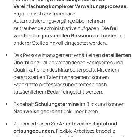
Vereinfachung komplexer Verwaltungsprozesse
.
Ergonomisch ansteuerbare
Automatisierungsvorgänge übernehmen
zeitraubende administrative Aufgaben. Die
frei
werdenden personellen Ressourcen
können an
anderer Stelle sinnvoll eingesetzt werden.
Das Personalmanagement erhält einen
detaillierten
Überblick
zu allen vorhandenen Fähigkeiten und
Qualifikationen des Mitarbeiterpools. Mit einem
derart starken Talentmanagement können
Fachkräfte professionsübergreifend nach
tatsächlichem Bedarf eingeteilt werden.
Es behält
Schulungstermine
im Blick und können
Nachweise geordnet
dokumentieren.
Zudem erfassen Sie
Arbeitszeiten digital und
ortsungebunden
. Flexible Arbeitszeitmodelle