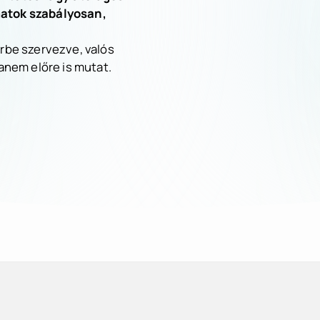
matok szabályosan,
erbe szervezve, valós
hanem előre is mutat.