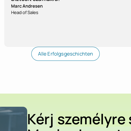
Marc Andresen
OP-Verwaltung
Head of Sales
Anlagenbuchhaltung
Mahnwesen
Alle Erfolgsgeschichten
Faktura
Számlatükör
Kostenstelle, Projekt, Proficent
Kérj
személyre 
GoBD-Funktionalität mit „Z3-Da