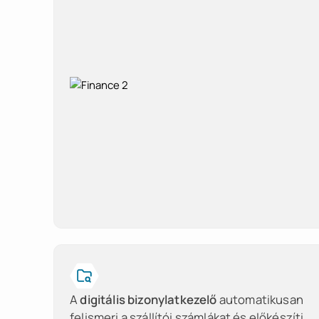
A
digitális bizonylatkezelő
automatikusan
felismeri a szállítói számlákat és előkészíti