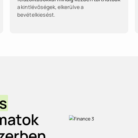
a kintlévőségek, elkerülve a
bevételkiesést.
s
matok
zerben