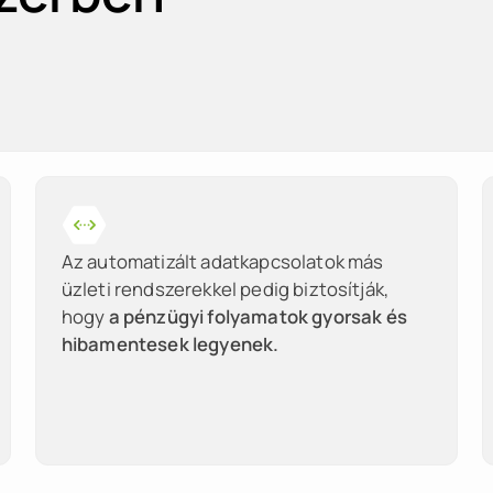
Számlatükör
Az automatizált adatkapcsolatok más
üzleti rendszerekkel pedig biztosítják,
Kostenstelle, Projekt, Proficent
hogy
a pénzügyi folyamatok gyorsak és
hibamentesek legyenek.
GoBD-Funktionalität mit „Z3-Da
Exporte (SEPA, Elster, FinanzOn