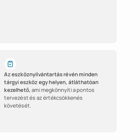
Az eszköznyilvántartás révén minden
tárgyi eszköz egy helyen, átláthatóan
er
kezelhető,
ami megkönnyíti a pontos
tervezést és az értékcsökkenés
tenträgerüberlassung“
követését.
line, ZM)