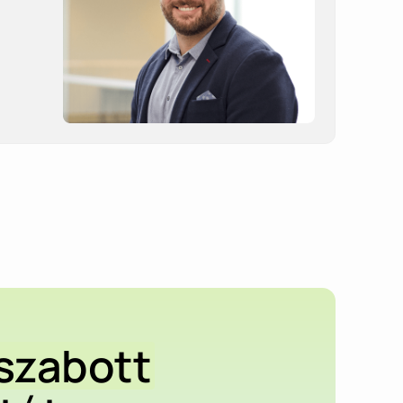
er
szabott
tenträgerüberlassung“