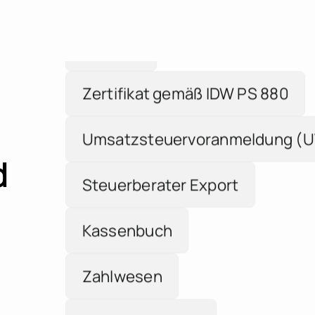
Banking
Zertifikat gemäß IDW PS 880
Umsatzsteuervoranmeldung (U
Steuerberater Export
d
Kassenbuch
Zahlwesen
BMD Integration