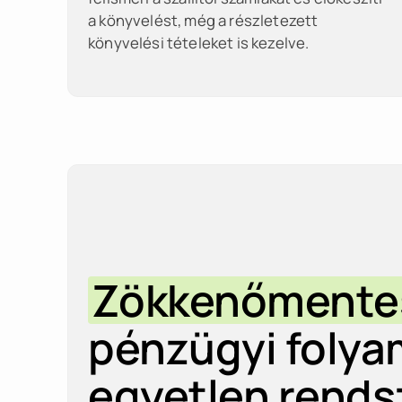
a könyvelést, még a részletezett
könyvelési tételeket is kezelve.
Zökkenőmente
pénzügyi folya
egyetlen rends