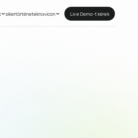
k
sikertörténetek
novicon
Live Demo-t kérek
Live Demo-t kérek