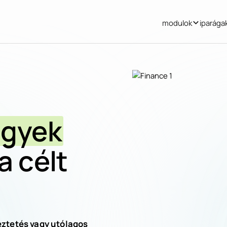
modulok
iparága
ügyek
a célt
eztetés vagy utólagos