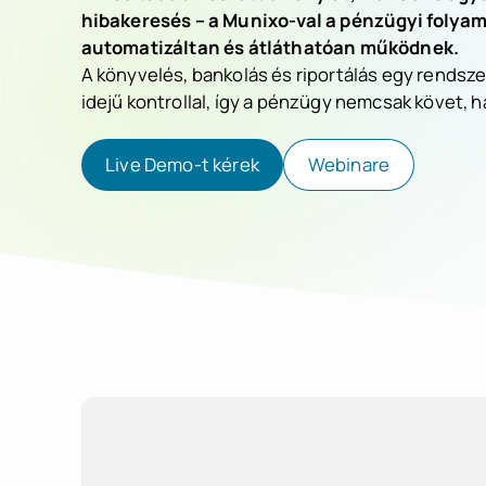
hibakeresés – a Munixo-val a pénzügyi folya
automatizáltan és átláthatóan működnek.
A könyvelés, bankolás és riportálás egy rendsz
idejű kontrollal, így a pénzügy nemcsak követ, 
Live Demo-t kérek
Webinare
Live Demo-t kérek