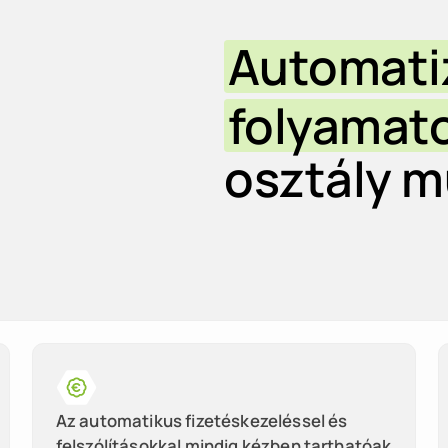
Automati
folyamat
osztály m
Az automatikus fizetéskezeléssel és
felszólításokkal mindig kézben tarthatóak