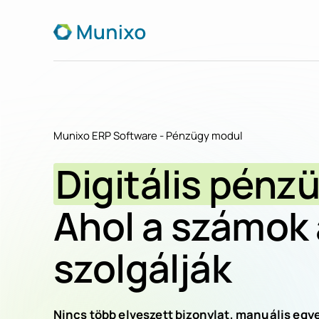
Munixo ERP Software - Pénzügy modul
Digitális pénz
Ahol a számok 
szolgálják
Nincs több elveszett bizonylat, manuális egy