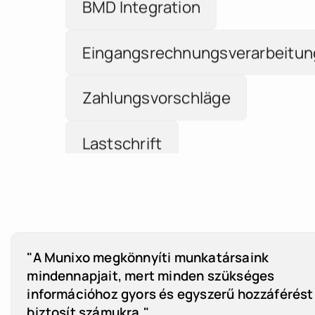
Eingangsrechnungsverarbeitun
Zahlungsvorschläge
Lastschrift
Finanzbuchhaltung
Ausziffern
DATEV Integration
"A Munixo megkönnyíti munkatársaink
mindennapjait, mert minden szükséges
Vorkontierung
információhoz gyors és egyszerű hozzáférést
biztosít számukra."