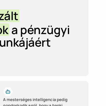
zált
ok
a pénzügyi
unkájáért
A mesterséges intelligencia pedig
gondoskodik arról, hogy a banki