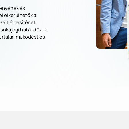
tményének és
l elkerülhetők a
zált értesítések
unkajogi határidők ne
vartalan működést és