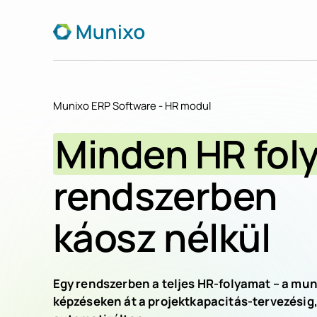
Munixo ERP Software - HR modul
Minden HR fol
rendszerben
káosz nélkül
Egy rendszerben a teljes HR-folyamat – a mun
képzéseken át a projektkapacitás-tervezésig