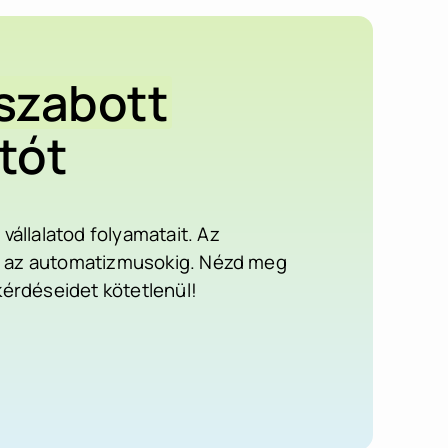
szabott
tót
állalatod folyamatait. Az
któl az automatizmusokig. Nézd meg
 kérdéseidet kötetlenül!