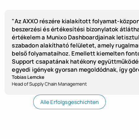
Digitális munkavállalói karton
"Az AXXO részére kialakított folyamat-közpo
beszerzési és értékesítési bizonylatok átlát
értékelem a Munixo Dashboardjainak letisztu
Szabadságjóváhagyás
szabadon alakítható felületet, amely rugalmas
belső folyamataihoz. Emellett kiemelten fon
Munkavállalói dokumentumok
Support csapatának hatékony együttműködése
egyedi igények gyorsan megoldódnak, így gö
Tobias Lemcke
Munkavállalói portál
Head of Supply Chain Management
Szabadságkezelés
Alle Erfolgsgeschichten
Personalzeiterfassung