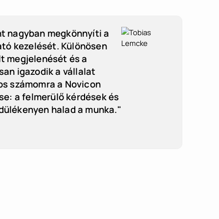
nt nagyban megkönnyíti a
ható kezelését. Különösen
lt megjelenését és a
an igazodik a vállalat
tos számomra a Novicon
: a felmerülő kérdések és
rdülékenyen halad a munka."