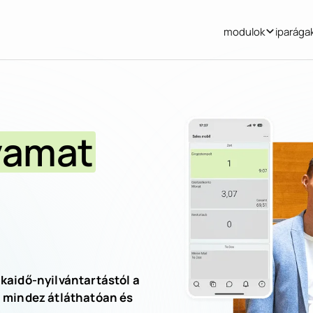
modulok
iparága
yamat
kaidő-nyilvántartástól a
, mindez átláthatóan és