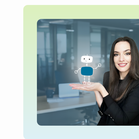
Szőlősi Zsuzsanna