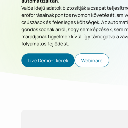
automatizáltan.
Valós idejű adatok biztosítják a csapat teljesí
erőforrásainak pontos nyomon követését, amive
csúszások és felesleges költségek. Az automati
gondoskodnak arról, hogy sem képzések, sem m
maradjanak figyelmen kívül, így támogatva a za
folyamatos fejlődést.
Live Demo-t kérek
Webinare
Live Demo-t kérek