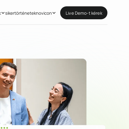
k
sikertörténetek
novicon
Live Demo-t kérek
Live Demo-t kérek