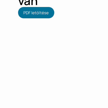
van
PDF letöltése
PDF letöltése