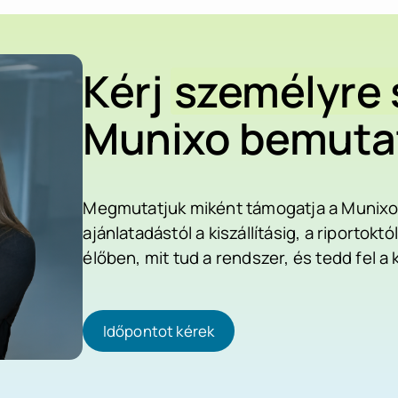
Kérj
személyre 
Munixo bemuta
Megmutatjuk miként támogatja a Munixo v
ajánlatadástól a kiszállításig, a riporto
élőben, mit tud a rendszer, és tedd fel a
Időpontot kérek
Időpontot kérek