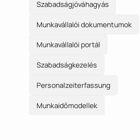
Munkavállalói dokumentumok
Munkavállalói portál
Szabadságkezelés
Personalzeiterfassung
Munkaidőmodellek
Jóváhagyási workflow
Teljesítménykontrolling