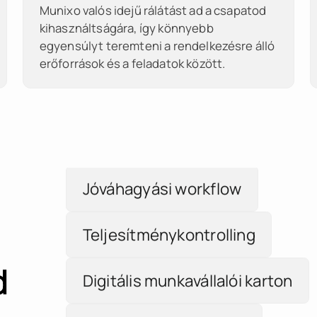
Munixo valós idejű rálátást ad a csapatod
kihasználtságára, így könnyebb
egyensúlyt teremteni a rendelkezésre álló
erőforrások és a feladatok között.
Munkaidőmodellek
Jóváhagyási workflow
Teljesítménykontrolling
Digitális munkavállalói karton
d
Szabadságjóváhagyás