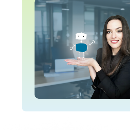
Szőlősi Zsuzsanna
Munixo ERP Tanácsadó