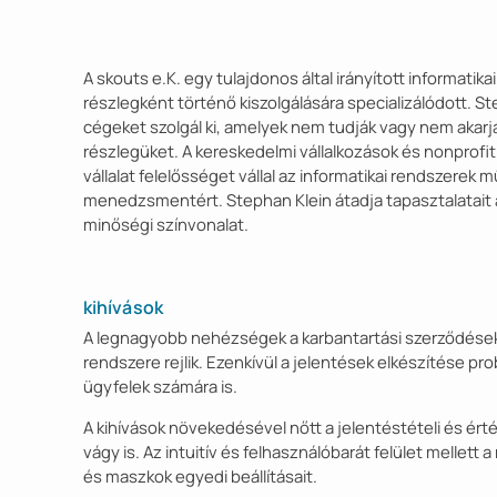
A skouts e.K. egy tulajdonos által irányított informatikai
részlegként történő kiszolgálására specializálódott. S
cégeket szolgál ki, amelyek nem tudják vagy nem akar
részlegüket. A kereskedelmi vállalkozások és nonprofit 
vállalat felelősséget vállal az informatikai rendszerek
menedzsmentért. Stephan Klein átadja tapasztalatait 
minőségi színvonalat.
kihívások
A legnagyobb nehézségek a karbantartási szerződések
rendszere rejlik. Ezenkívül a jelentések elkészítése p
ügyfelek számára is.
A kihívások növekedésével nőtt a jelentéstételi és ért
vágy is. Az intuitív és felhasználóbarát felület mellett
és maszkok egyedi beállításait.