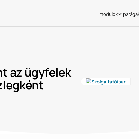
modulok
iparága
nt az ügyfelek
szlegként
Szolgáltatóipar