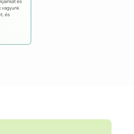
kjainkat és
ek vagyunk
t, és