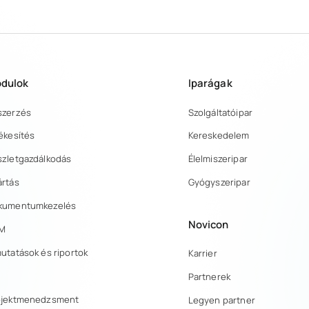
dulok
Iparágak
szerzés
Szolgáltatóipar
ékesítés
Kereskedelem
szletgazdálkodás
Élelmiszeripar
ártás
Gyógyszeripar
kumentumkezelés
Novicon
M
utatások és riportok
Karrier
Partnerek
ojektmenedzsment
Legyen partner