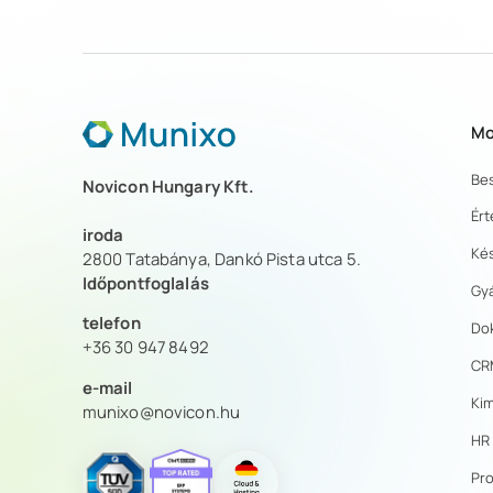
Mo
Be
Novicon Hungary Kft.
Ért
iroda
Ké
2800 Tatabánya, Dankó Pista utca 5.
Időpontfoglalás
Gy
telefon
Do
+36 30 947 8492
CR
e-mail
Kim
munixo@novicon.hu
HR
Pr