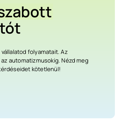
szabott
tót
állalatod folyamatait. Az
któl az automatizmusokig. Nézd meg
 kérdéseidet kötetlenül!