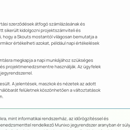
artási szerződések átfogó számlázásának és
t sikerült kidolgozni projektszámviteli és
i, hogy a Skouts mostantól világosan bemutatja a
rmikor értékelheti azokat, például napi értékelések
lantásra megkapja a napi munkájához szükséges
re és projektmenedzsmentre használják. Az ügyfelek
jegyrendszerrel.
jesült. A jelentések, maszkok és nézetek az adott
sználóbarát felületnek köszönhetően a változtatások
n.
ra, mint informatikai rendszerház, az időrögzítéssel és
enedzsmenttel rendelkező Munixo jegyrendszer aranyban ér súly