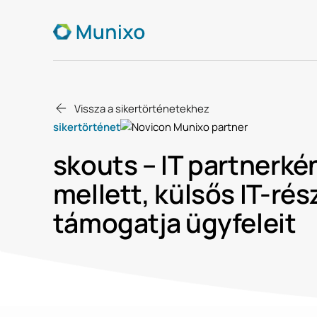
Vissza a sikertörténetekhez
sikertörténet
skouts – IT partnerké
mellett, külsős IT-ré
támogatja ügyfeleit