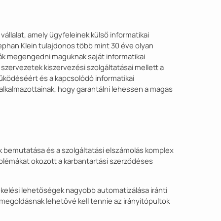
 vállalat, amely ügyfeleinek külső informatikai
tephan Klein tulajdonos több mint 30 éve olyan
ják megengedni maguknak saját informatikai
szervezetek kiszervezési szolgáltatásai mellett a
 működéséért és a kapcsolódó informatikai
alkalmazottainak, hogy garantálni lehessen a magas
 bemutatása és a szolgáltatási elszámolás komplex
roblémákat okozott a karbantartási szerződéses
ékelési lehetőségek nagyobb automatizálása iránti
 a megoldásnak lehetővé kell tennie az irányítópultok