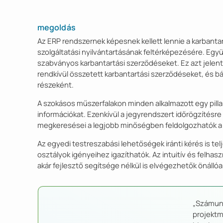
megoldás
Az ERP rendszernek képesnek kellett lennie a karbant
szolgáltatási nyilvántartásának feltérképezésére. Együt
szabványos karbantartási szerződéseket. Ez azt jelent
rendkívül összetett karbantartási szerződéseket, és bá
részeként.
A szokásos műszerfalakon minden alkalmazott egy pil
információkat. Ezenkívül a jegyrendszert időrögzítés
megkeresései a legjobb minőségben feldolgozhatók a 
Az egyedi testreszabási lehetőségek iránti kérés is tel
osztályok igényeihez igazíthatók. Az intuitív és felha
akár fejlesztő segítsége nélkül is elvégezhetők önállóa
„Számunk
projektm