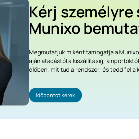
Kérj
személyre 
Munixo bemuta
Megmutatjuk miként támogatja a Munixo v
ajánlatadástól a kiszállításig, a riporto
élőben, mit tud a rendszer, és tedd fel a
Időpontot kérek
Időpontot kérek