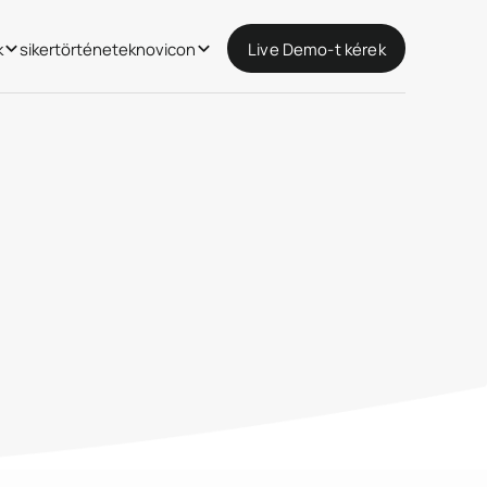
k
sikertörténetek
novicon
Live Demo-t kérek
Live Demo-t kérek