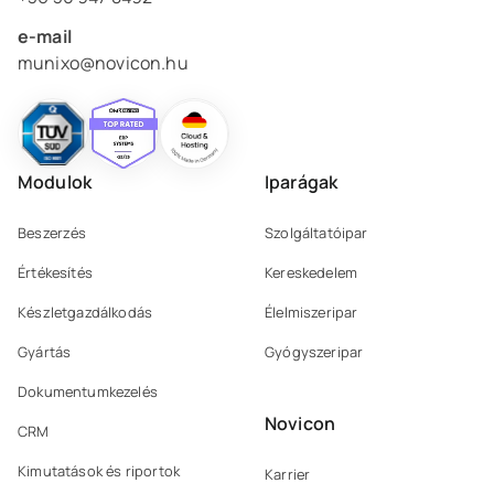
e-mail
munixo@novicon.hu
Modulok
Iparágak
Beszerzés
Szolgáltatóipar
Értékesítés
Kereskedelem
Készletgazdálkodás
Élelmiszeripar
Gyártás
Gyógyszeripar
Dokumentumkezelés
Novicon
CRM
Kimutatások és riportok
Karrier