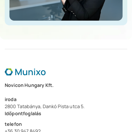
Szőlősi Zsuzsanna
Munixo ERP Tanácsadó
Novicon Hungary Kft.
iroda
2800 Tatabánya, Dankó Pista utca 5.
Időpontfoglalás
telefon
+36 30 947 8492