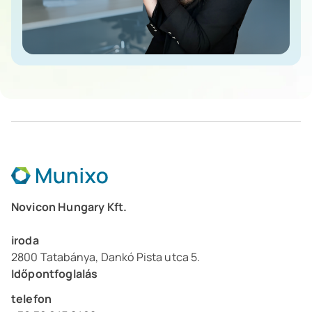
Szőlősi Zsuzsanna
Munixo ERP Tanácsadó
Novicon Hungary Kft.
iroda
2800 Tatabánya, Dankó Pista utca 5.
Időpontfoglalás
telefon