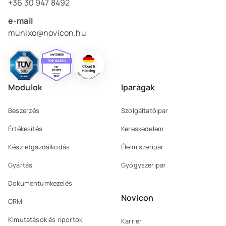
+36 30 947 8492
e-mail
munixo@novicon.hu
Modulok
Iparágak
Beszerzés
Szolgáltatóipar
Értékesítés
Kereskedelem
Készletgazdálkodás
Élelmiszeripar
Gyártás
Gyógyszeripar
Dokumentumkezelés
Novicon
CRM
Kimutatások és riportok
Karrier