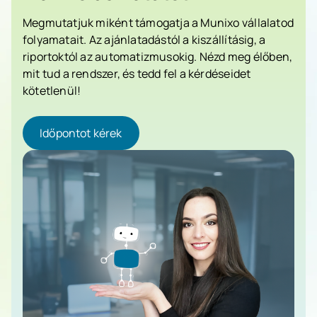
Megmutatjuk miként támogatja a Munixo vállalatod
folyamatait. Az ajánlatadástól a kiszállításig, a
riportoktól az automatizmusokig. Nézd meg élőben,
mit tud a rendszer, és tedd fel a kérdéseidet
kötetlenül!
Időpontot kérek
Időpontot kérek