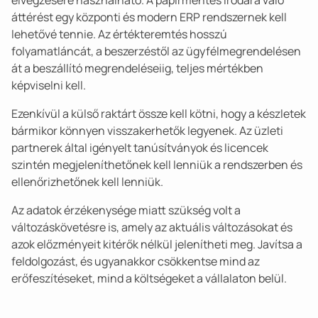
elvégzésére használható. A papírmentes irodára való
áttérést egy központi és modern ERP rendszernek kell
lehetővé tennie. Az értékteremtés hosszú
folyamatláncát, a beszerzéstől az ügyfélmegrendelésen
át a beszállító megrendeléseiig, teljes mértékben
képviselni kell.
Ezenkívül a külső raktárt össze kell kötni, hogy a készletek
bármikor könnyen visszakerhetők legyenek. Az üzleti
partnerek által igényelt tanúsítványok és licencek
szintén megjeleníthetőnek kell lenniük a rendszerben és
ellenőrizhetőnek kell lenniük.
Az adatok érzékenysége miatt szükség volt a
változáskövetésre is, amely az aktuális változásokat és
azok előzményeit kitérők nélkül jelenítheti meg. Javítsa a
feldolgozást, és ugyanakkor csökkentse mind az
erőfeszítéseket, mind a költségeket a vállalaton belül.