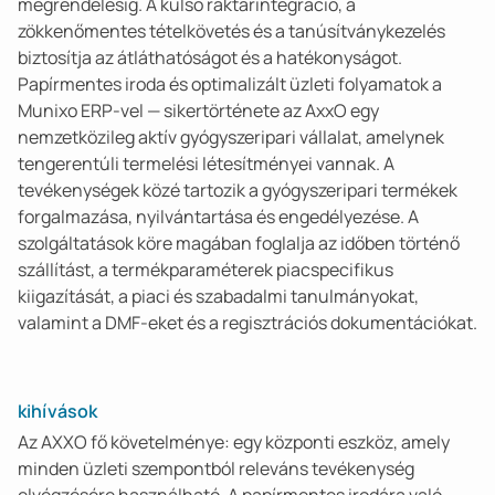
megrendelésig. A külső raktárintegráció, a
zökkenőmentes tételkövetés és a tanúsítványkezelés
biztosítja az átláthatóságot és a hatékonyságot.
Papírmentes iroda és optimalizált üzleti folyamatok a
Munixo ERP-vel — sikertörténete az AxxO egy
nemzetközileg aktív gyógyszeripari vállalat, amelynek
tengerentúli termelési létesítményei vannak. A
tevékenységek közé tartozik a gyógyszeripari termékek
forgalmazása, nyilvántartása és engedélyezése. A
szolgáltatások köre magában foglalja az időben történő
szállítást, a termékparaméterek piacspecifikus
kiigazítását, a piaci és szabadalmi tanulmányokat,
valamint a DMF-eket és a regisztrációs dokumentációkat.
kihívások
Az AXXO fő követelménye: egy központi eszköz, amely
minden üzleti szempontból releváns tevékenység