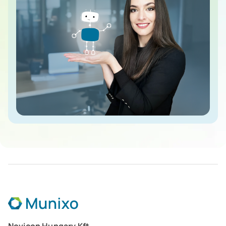
Szőlősi Zsuzsanna
Munixo ERP Tanácsadó