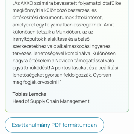
„Az AXXO számára bevezetett folyamatpilótafülke
megkönnyíti a különböző beszerzési és
értékesítési dokumentumok áttekintését,
amelyeket egy folyamatban összegeznek. Amit
különösen tetszik a Munxióban, az az
irányítópultok kialakítása és a belső
szerkezetekhez való alkalmazkodás ingyenes
tervezési lehetőségével kombinálva. Különösen
nagyra értékelem a Novicon támogatással való
együttműködést! A pontosításokat és a beállítási
lehetőségeket gyorsan feldolgozzák. Gyorsan
meg fogják orvosolni! ”
Tobias Lemcke
Head of Supply Chain Management
Esettanulmány PDF formátumban