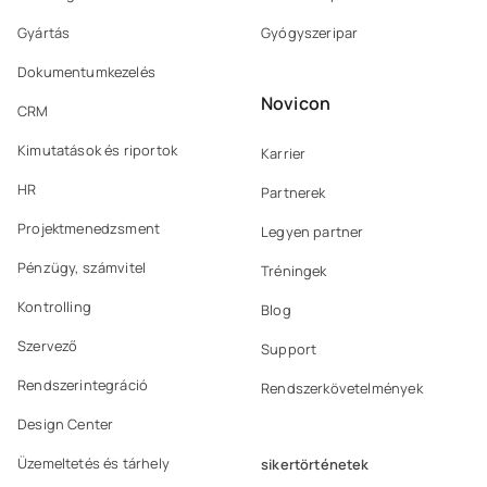
Gyártás
Gyógyszeripar
Dokumentumkezelés
Novicon
CRM
Kimutatások és riportok
Karrier
HR
Partnerek
Projektmenedzsment
Legyen partner
Pénzügy, számvitel
Tréningek
Kontrolling
Blog
Szervező
Support
Rendszerintegráció
Rendszerkövetelmények
Design Center
Üzemeltetés és tárhely
sikertörténetek