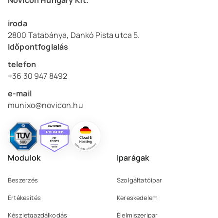
Novicon Hungary Kft.
iroda
2800 Tatabánya, Dankó Pista utca 5.
Időpontfoglalás
telefon
+36 30 947 8492
e-mail
munixo@novicon.hu
Modulok
Iparágak
Beszerzés
Szolgáltatóipar
Értékesítés
Kereskedelem
Készletgazdálkodás
Élelmiszeripar