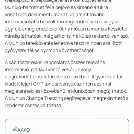
webkapcsolat segítségével a raktár közvetlenül a
Munixo-ba tölthet fel a bejövő és kimenő árukra
vonatkozó dokumentumokat, valamint további
információkat a beszállítói megrendelésekről vagy az
ügyfelek megrendeléseiről. Ily módon a munixo készletei
mindig láthatóak, még akkor is, ha külső raktárról van szó.
A Munixo tételkövetés lehetővé teszi minden szállított
gyógyszer teljes nyomon követhetőségét.
A kábítószerekkel kapcsolatos összes releváns
információ, például veszélyes áruk vagy
alagútkorlátozások tárolható a cikkben. A gyártók által
kiadott lejárt GMP tanúsítványok szintén azonnal
megjelennek, és közvetlenül a Munixóban megújíthatók.
A Munixo Change Tracking segítségével megtekinthető a
rendszer összes változása.