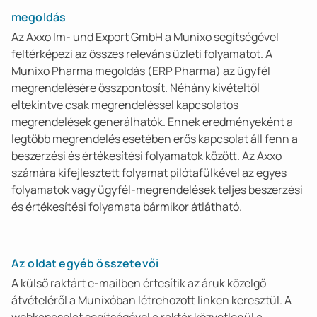
megoldás
Az Axxo Im- und Export GmbH a Munixo segítségével
feltérképezi az összes releváns üzleti folyamatot. A
Munixo Pharma megoldás (ERP Pharma) az ügyfél
megrendelésére összpontosít. Néhány kivételtől
eltekintve csak megrendeléssel kapcsolatos
megrendelések generálhatók. Ennek eredményeként a
legtöbb megrendelés esetében erős kapcsolat áll fenn a
beszerzési és értékesítési folyamatok között. Az Axxo
számára kifejlesztett folyamat pilótafülkével az egyes
folyamatok vagy ügyfél-megrendelések teljes beszerzési
és értékesítési folyamata bármikor átlátható.
Az oldat egyéb összetevői
A külső raktárt e-mailben értesítik az áruk közelgő
átvételéről a Munixóban létrehozott linken keresztül. A